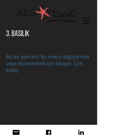
3. Basilik
Bu bir párrafo. Bu metni değiştirmek
veya düzenlemek için tıklayın. Çok
kolay.